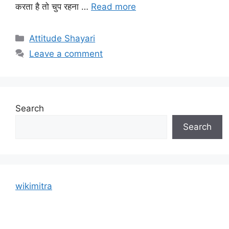
करता है तो चुप रहना …
Read more
Categories
Attitude Shayari
Leave a comment
Search
Search
wikimitra